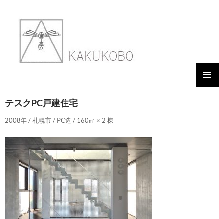
メイン
WORKS 08 TSC PC
テスクPC戸建住宅
メニュ
ー
2008年 / 札幌市 / PC造 / 160㎡ × 2 棟