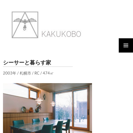
メイン
WORKS 03 SHISA
シーサーと暮らす家
メニュ
ー
2003年 / 札幌市 / RC / 474㎡